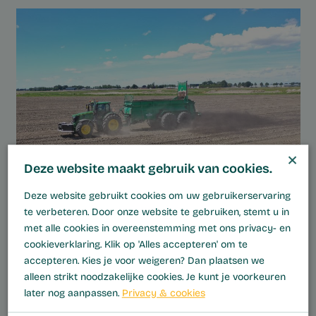
×
Deze website maakt gebruik van cookies.
Deze website gebruikt cookies om uw gebruikerservaring
.
te verbeteren. Door onze website te gebruiken, stemt u in
met alle cookies in overeenstemming met ons privacy- en
De gezondheid van uw gewassen is afhankelijk van de
cookieverklaring. Klik op 'Alles accepteren' om te
kwaliteit van de bodem. Daarom bieden wij een breed
accepteren. Kies je voor weigeren? Dan plaatsen we
scala aan hoogwaardige meststoffen om uw land te
alleen strikt noodzakelijke cookies. Je kunt je voorkeuren
voeden, voor zowel biologische als gangbare landbouw!
later nog aanpassen.
Privacy & cookies
Arjan vertelt u graag mee over ons aanbod van vaste