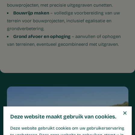
bouwprojecten, met precisie uitgegraven cunetten.
Bouwrijp maken
– volledige voorbereiding van uw
terrein voor bouwprojecten, inclusief egalisatie en
grondverbetering.
Grond afvoer en ophoging
– aanvullen of ophogen
van terreinen, eventueel gecombineerd met uitgraven.
×
Deze website maakt gebruik van cookies.
Deze website gebruikt cookies om uw gebruikerservaring