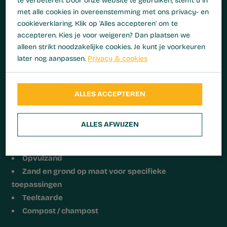
te verbeteren. Door onze website te gebruiken, stemt u in
met alle cookies in overeenstemming met ons privacy- en
cookieverklaring. Klik op 'Alles accepteren' om te
accepteren. Kies je voor weigeren? Dan plaatsen we
alleen strikt noodzakelijke cookies. Je kunt je voorkeuren
later nog aanpassen.
Privacy & cookies
ALLES ACCEPTEREN
GROND- EN ZANDDEPOT EMMELOORD
Vanuit ons depot in Emmeloord leveren wij verschillende
ALLES AFWIJZEN
soorten grond en zand, afgestemd op uw project:
Opvulzand
Zand en grond op maat voor specifieke
toepassingen
Teeltaarde
Compost / champost