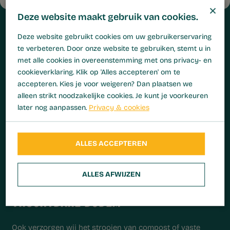
×
Deze website maakt gebruik van cookies.
Deze website gebruikt cookies om uw gebruikerservaring
te verbeteren. Door onze website te gebruiken, stemt u in
met alle cookies in overeenstemming met ons privacy- en
cookieverklaring. Klik op 'Alles accepteren' om te
accepteren. Kies je voor weigeren? Dan plaatsen we
alleen strikt noodzakelijke cookies. Je kunt je voorkeuren
later nog aanpassen.
Privacy & cookies
ALLES ACCEPTEREN
ALLES AFWIJZEN
COMPOST EN VASTE MEST VOOR EEN
VRUCHTBARE BODEM
Ook verzorgen wij het strooien van compost of vaste