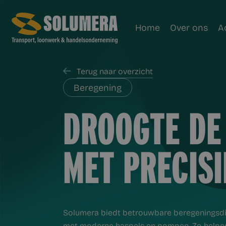
Home
Over ons
A
Terug naar overzicht
Beregening
DROOGTE DE
MET PRECISI
Solumera biedt betrouwbare beregeningsdi
met moderne haspels en pompen. Zo helpe