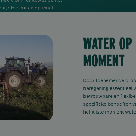
ht, efficiënt en op maat.
WATER OP 
MOMENT
Door toenemende droog
beregening essentieel v
betrouwbare en flexibe
specifieke behoeften v
het juiste moment water