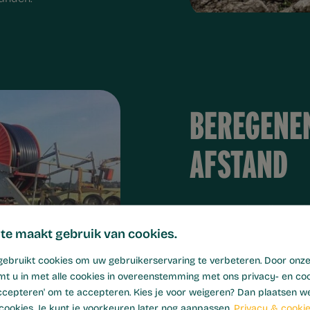
BEREGENE
AFSTAND
Voor percelen die verde
water aanvoeren over a
te maakt gebruik van cookies.
een pomptrekker en ha
ebruikt cookies om uw gebruikerservaring te verbeteren. Door onze
tijdig en voldoende wate
mt u in met alle cookies in overeenstemming met ons privacy- en coo
 accepteren' om te accepteren. Kies je voor weigeren? Dan plaatsen we 
cookies. Je kunt je voorkeuren later nog aanpassen.
Privacy & cooki