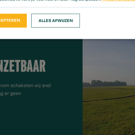
CEPTEREN
ALLES AFWIJZEN
INZETBAAR
arom schakelen wij snel
g er geen