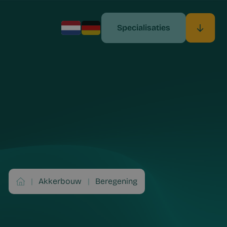
Specialisaties
|
Akkerbouw
|
Beregening