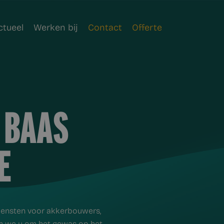
ctueel
Werken bij
Contact
Offerte
 BAAS
E
ensten voor akkerbouwers,
n we u om het gewas op het