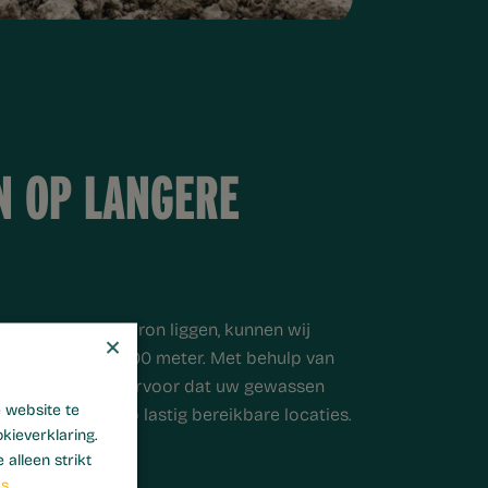
N OP LANGERE
r van een waterbron liggen, kunnen wij
×
fstanden tot 2.000 meter. Met behulp van
spel zorgen we ervoor dat uw gewassen
 website te
r krijgen, ook op lastig bereikbare locaties.
kieverklaring.
alleen strikt
es