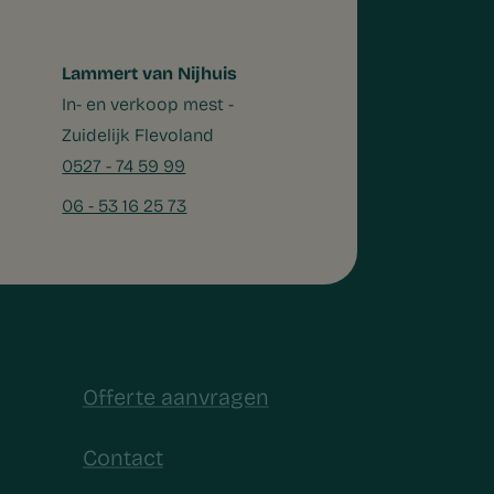
Lammert van Nijhuis
In- en verkoop mest -
Zuidelijk Flevoland
0527 - 74 59 99
06 - 53 16 25 73
Offerte aanvragen
Contact