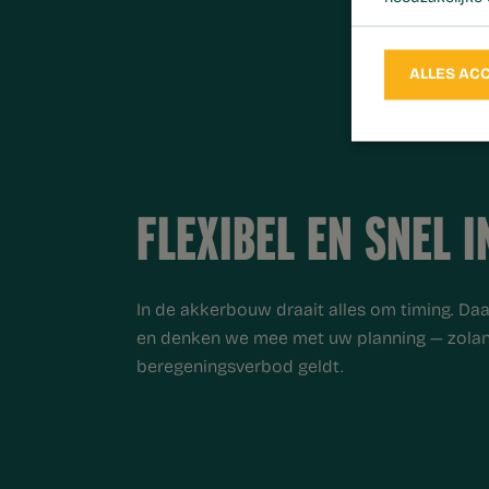
ALLES AC
FLEXIBEL EN SNEL 
In de akkerbouw draait alles om timing. Da
en denken we mee met uw planning — zolan
beregeningsverbod geldt.